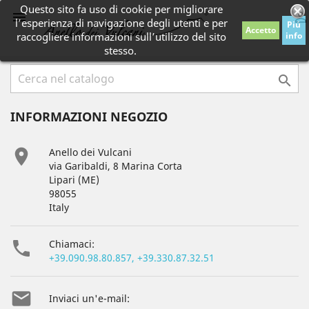
Questo sito fa uso di cookie per migliorare


l’esperienza di navigazione degli utenti e per
Piú
Accetto
raccogliere informazioni sull’utilizzo del sito
info
stesso.

INFORMAZIONI NEGOZIO

Anello dei Vulcani
via Garibaldi, 8 Marina Corta
Lipari (ME)
98055
Italy

Chiamaci:
+39.090.98.80.857, +39.330.87.32.51

Inviaci un'e-mail: